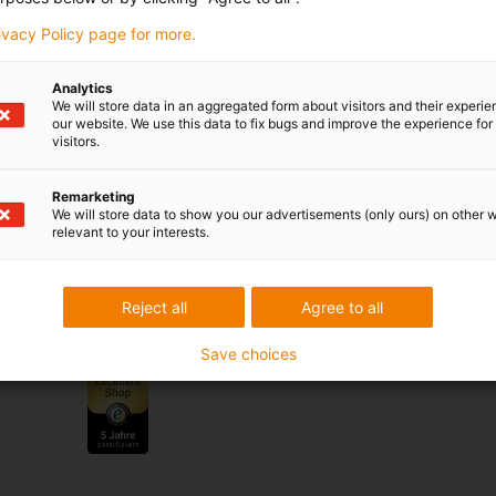
rivacy Policy page for more.
k
Analytics
We will store data in an aggregated form about visitors and their experi
our website. We use this data to fix bugs and improve the experience for 
visitors.
Services
Remarketing
myigus features
We will store data to show you our advertisements (only ours) on other 
Online værktøjer
relevant to your interests.
Gratis prøver
CAD downloadportal
Reject all
Agree to all
Priser
Save choices