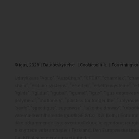
©
igus, 2026
Databeskyttelse
Cookiepolitik
Forretningso
Udtrykkene "Apiro", "AutoChain", "CFRIP", "chainflex", "chaing
chain", "e-chain systems", "e-ketten", "e-kettensysteme", "e-
"iglide", "iglidur", "igubal", "igumid", "igus", "igus improve
polymers", "motionary", "plastics for longer life", "polymore
"savfe", "speedigus", superwise", "take the dryway", "tribofil
varemærker tilhørende igus® SE & Co. KG, Köln, i Forbunds
ikke udtømmende liste over intellektuelle ejendomsrettigh
tilknyttede virksomheder i Tyskland, Den Europæiske Union,
Co. KG af sine ejendomsrettigheder.