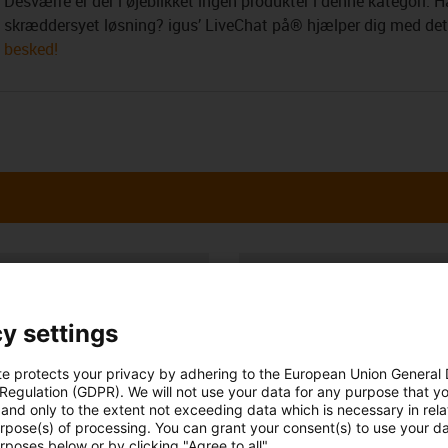
Desværre er der i øjeblikket ingen produkter i denne kategori. Ha
skræddersyet løsning? igus’ LiveChat på® hjælper dig med de
besked!
Opening hours
Office hours
 Salg
y settings
5 86 60 33 73
Monday to Friday: 8 am - 8 pm
con-phone
te protects your privacy by adhering to the European Union General
 Regulation (GDPR). We will not use your data for any purpose that y
Live chat
it form
and only to the extent not exceeding data which is necessary in relat
24h
urpose(s) of processing. You can grant your consent(s) to use your da
rposes below or by clicking "Agree to all".