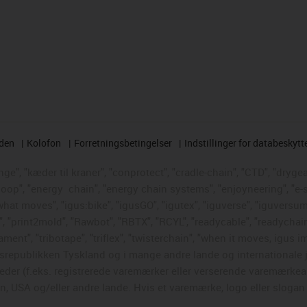
rden
Kolofon
Forretningsbetingelser
Indstillinger for databeskytt
e", "kæder til kraner", "conprotect", "cradle-chain", "CTD", "drygear"
loop", "energy
chain", "energy chain systems", "enjoyneering", "e-skin"
s what moves", "igus:bike", "igusGO", "igutex", "iguverse", "iguversum
", "print2mold", "Rawbot", "RBTX", "RCYL", "readycable", "readychain
ament", "tribotape", "triflex", "twisterchain", "when it moves, igus i
republikken Tyskland og i mange andre lande og internationale ju
eder (f.eks. registrerede varemærker eller verserende varemærkea
 USA og/eller andre lande. Hvis et varemærke, logo eller slogan i