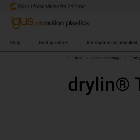
Klar til forsendelse fra 24 timer
Shop
Konfiguratorer
Information om produktet
igus-icon-arrow-right
igus-icon-arrow-right
igus-ico
Hjem
Linear technology
T rail 
drylin® 