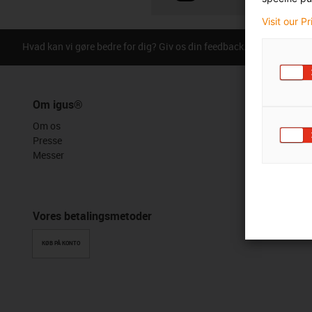
Visit our P
Hvad kan vi gøre bedre for dig? Giv os din feedback.
Ros & kriti
Om igus®
Om os
Presse
Messer
Vores betalingsmetoder
KØB PÅ KONTO