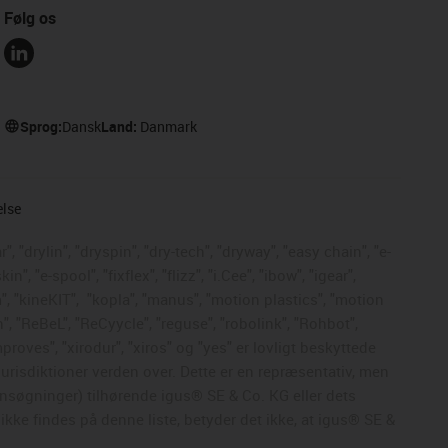
Følg os
Sprog:
Dansk
Land:
Danmark
else
, "drylin", "dryspin", "dry-tech", "dryway", "easy chain", "e-
, "e-spool", "fixflex", "flizz", "i.Cee", "ibow", "igear",
", "kineKIT",
"kopla", "manus", "motion plastics", "motion
", "ReBeL", "ReCyycle", "reguse", "robolink", "Rohbot",
mproves", "xirodur", "xiros" og "yes" er lovligt beskyttede
risdiktioner verden over. Dette er en repræsentativ, men
nsøgninger) tilhørende igus® SE & Co. KG eller dets
kke findes på denne liste, betyder det ikke, at igus® SE &