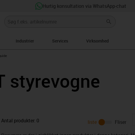
Hurtig konsultation via WhatsApp-chat
Industrier
Services
Virksomhed
n-arrow-right
guide
T styrevogne
Antal produkter:
0
liste
Fliser