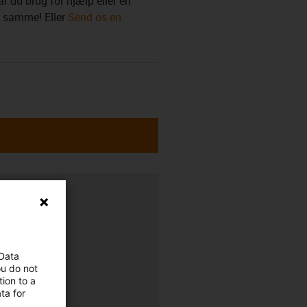
r du brug for hjælp eller en
t samme! Eller
Send os en
 Data
ou do not
ion to a
ta for