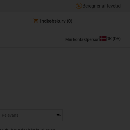
Beregner af levetid
Indkøbskurv
(0)
DK
(
DA
)
Min kontaktperson