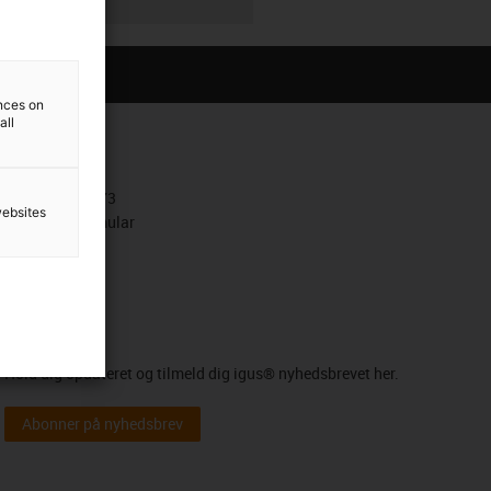
ences on
all
Kontakt
+4586603373
websites
Kontaktformular
Nyhedsbrev
Hold dig opdateret og tilmeld dig igus® nyhedsbrevet her.
Abonner på nyhedsbrev