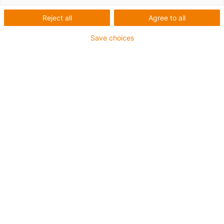
Reject all
Agree to all
Save choices
liste
Fliser
Antal produkter:
0
Desværre er der i øjeblikket ingen produkter i denne
kategori. Har du brug for hjælp eller en skræddersyet
løsning? igus’ LiveChat på® hjælper dig med det
samme! Eller
Send os en besked!
Hvad kan vi gøre bedre for dig? Giv os din feedback.
Ros & kritik