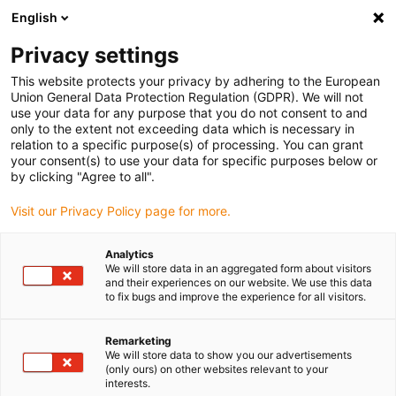
English
(0)
Privacy settings
igus-icon-arrow-right
igus-icon-arrow-right
Hjem
Gears and gear racks
This website protects your privacy by adhering to the European
Union General Data Protection Regulation (GDPR). We will not
use your data for any purpose that you do not consent to and
only to the extent not exceeding data which is necessary in
Gears & Racks online shop
relation to a specific purpose(s) of processing. You can grant
your consent(s) to use your data for specific purposes below or
by clicking "Agree to all".
Visit our Privacy Policy page for more.
I vores gearbutik har du mulighed for at købe forskellige plastgear.
Gear fremstillet af tribologisk optimerede iglidur® højtydende
Analytics
polymerer imponerer med deres betydeligt højere levetid end gear
We will store data in an aggregated form about visitors
fremstillet af sammenlignelige plastmaterialer.
and their experiences on our website. We use this data
to fix bugs and improve the experience for all visitors.
På grund af finjusterede tilsætninger af forstærkningsmaterialer
og faste smøremidler kræver de ikke yderligere smøring.
Har du spørgsmål til vores gear, eller vil du gerne have teknisk
Remarketing
We will store data to show you our advertisements
support? Vi rådgiver dig gerne helt uforpligtende.
(only ours) on other websites relevant to your
interests.