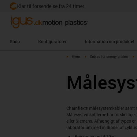
Klar til forsendelse fra 24 timer
Shop
Konfiguratorer
Information om produktet
igus-icon-arrow-right
igus-icon-arrow-right
i
Hjem
Cables for energy chains
Målesys
Chainflex® målesystemkabler samt res
Målesystemkablerne har forskellige g
eller Siemens. Afhængigt af typen er
laboratorium med millioner af cykluss
Bøjeradier op til 10xd