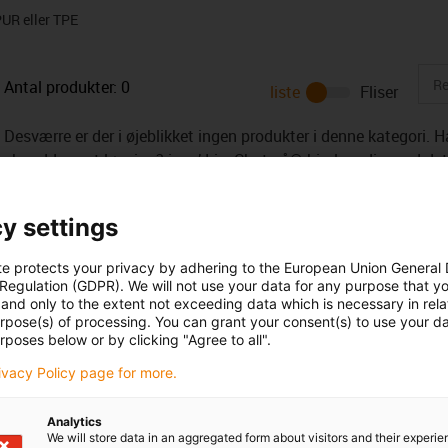
UR eller TPE
Antal produkter:
0
liste
Fliser
Desværre er der i øjeblikket ingen produkter i denne kategori. Ha
skræddersyet løsning? igus’ LiveChat på® hjælper dig med de
besked!
y settings
te protects your privacy by adhering to the European Union General
 Regulation (GDPR). We will not use your data for any purpose that y
and only to the extent not exceeding data which is necessary in relat
k
urpose(s) of processing. You can grant your consent(s) to use your da
rposes below or by clicking "Agree to all".
rivacy Policy page for more.
Services
myigus features
Analytics
Online værktøjer
We will store data in an aggregated form about visitors and their experi