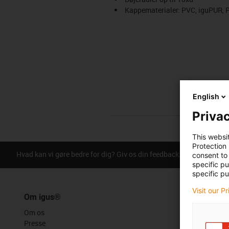
Kappematerialer: PVC, iguPUR, P
English
Privac
This websi
Protection
Hvad kan vi gøre bedre for dig? Giv os din feedback.
consent to 
Ros & kriti
specific p
specific pu
Visit our P
Om igus®
Om os
Presse