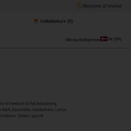
Beregner af levetid
Indkøbskurv
(0)
DK
(
DA
)
Min kontaktperson
r til medium til høj belastning.
om B&R, Baumüller, Heidenhain, Lenze
ridbare. Testet i igus'®