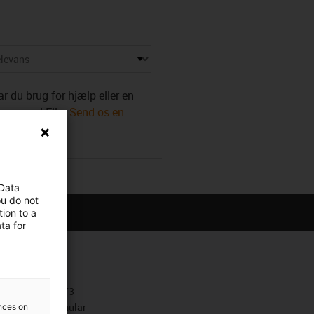
r du brug for hjælp eller en
t samme! Eller
Send os en
 Data
ou do not
ion to a
ta for
Kontakt
+4586603373
Kontaktformular
ences on