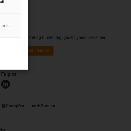
all
websites
Nyhedsbrev
Hold dig opdateret og tilmeld dig igus® nyhedsbrevet her.
Abonner på nyhedsbrev
Følg os
Sprog:
Dansk
Land:
Danmark
else