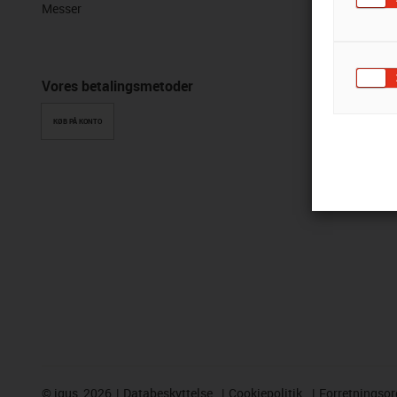
Messer
Vores betalingsmetoder
KØB PÅ KONTO
©
igus, 2026
Databeskyttelse
Cookiepolitik
Forretningso