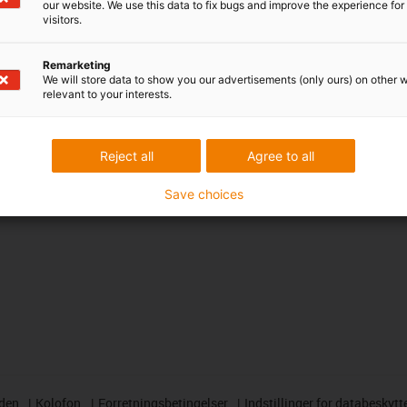
our website. We use this data to fix bugs and improve the experience for 
Gratis prøver
visitors.
CAD downloadportal
Remarketing
We will store data to show you our advertisements (only ours) on other 
Priser
relevant to your interests.
Reject all
Agree to all
Save choices
rden
Kolofon
Forretningsbetingelser
Indstillinger for databeskytt