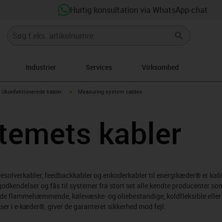
Hurtig konsultation via WhatsApp-chat
Industrier
Services
Virksomhed
gus-icon-arrow-right
igus-icon-arrow-right
Ukonfektionerede kabler
Measuring system cables
temets kabler
olverkabler, feedbackkabler og enkoderkabler til energikæder® er kable
odkendelser og fås til systemer fra stort set alle kendte producenter s
 de flammehæmmende, kølevæske- og oliebestandige, koldfleksible eller v
er i e-kæder®, giver de garanteret sikkerhed mod fejl.