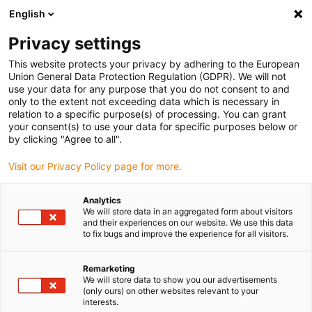
English
(0)
Privacy settings
igus-icon-arrow-right
igus-icon-arrow-right
igus-icon-arrow-right
igus-icon-a
Hjem
Cables for energy chains
Ukonfektionerede kabler
Servo
This website protects your privacy by adhering to the European
cables
Union General Data Protection Regulation (GDPR). We will not
use your data for any purpose that you do not consent to and
only to the extent not exceeding data which is necessary in
relation to a specific purpose(s) of processing. You can grant
Servokabler
your consent(s) to use your data for specific purposes below or
by clicking "Agree to all".
Visit our Privacy Policy page for more.
Hvis der er behov for fleksible
tilslutningskabler til servomotorer
i
Analytics
energikæden, er chainflex®
servokabler
den ideelle løsning. De er
We will store data in an aggregated form about visitors
specielt udviklet og testet i vores 3.800 m² store testlaboratorium
and their experiences on our website. We use this data
til kontinuerlig brug i energikæden. På grund af de forskellige
to fix bugs and improve the experience for all visitors.
strukturer med et eller to par opfylder de kravene til en lang række
motorer. På den ene side sikrer
kablets samlede afskærmning
og
Remarketing
den separate
afskærmning af parrene
til f.eks. bremser og
We will store data to show you our advertisements
(only ours) on other websites relevant to your
temperatursensorer et højt niveau af EMC-beskyttelse. I vores
interests.
online shop finder du ikke kun tilslutningskabler til servomotorer