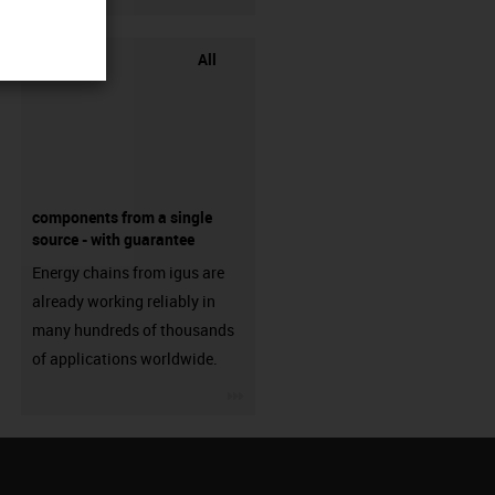
All
components from a single
source - with guarantee
Energy chains from igus are
already working reliably in
many hundreds of thousands
of applications worldwide.
igus-icon-3arrow