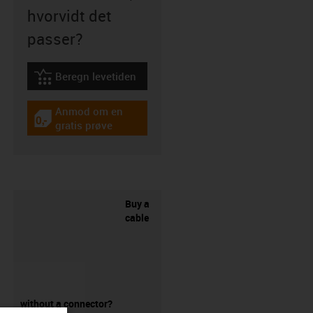
hvorvidt det
passer?
Beregn levetiden
igus-icon-lebensdauerrechner
Anmod om en
igus-icon-gratismuster
gratis prøve
Buy a
cable
without a connector?