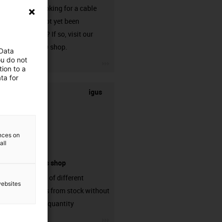
Are you looking for a cable
that has not yet been
harnessed? If so, visit our
chainflex® shop.
 Data
ou do not
igus-icon-3arrow
ion to a
ta for
igus
ences on
all
connectors shop
big variaty of different
websites
connectors from stock without
min. order quantity
igus-icon-3arrow