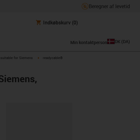
Beregner af levetid
Indkøbskurv
(0)
DK
(
DA
)
Min kontaktperson
us-icon-arrow-right
igus-icon-arrow-right
suitable for Siemens
readycable®
 Siemens,
ipboard