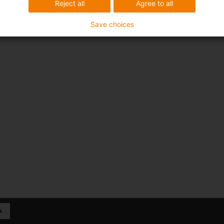
Reject all
Agree to all
Save choices
k