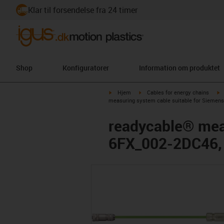
Klar til forsendelse fra 24 timer
Shop
Konfiguratorer
Information om produktet
igus-icon-arrow-right
igus-icon-arrow-right
i
Hjem
Cables for energy chains
measuring system cable suitable for Siemens
readycable® meas
6FX_002-2DC46,