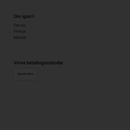
Om igus®
Om os
Presse
Messer
Vores betalingsmetoder
KØB PÅ KONTO