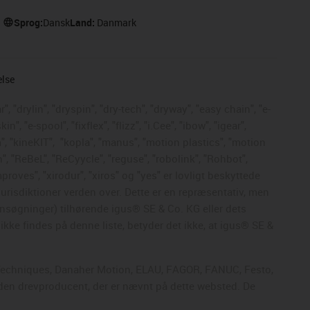
Sprog:
Dansk
Land:
Danmark
else
, "drylin", "dryspin", "dry-tech", "dryway", "easy chain", "e-
, "e-spool", "fixflex", "flizz", "i.Cee", "ibow", "igear",
", "kineKIT",
"kopla", "manus", "motion plastics", "motion
", "ReBeL", "ReCyycle", "reguse", "robolink", "Rohbot",
mproves", "xirodur", "xiros" og "yes" er lovligt beskyttede
risdiktioner verden over. Dette er en repræsentativ, men
nsøgninger) tilhørende igus® SE & Co. KG eller dets
kke findes på denne liste, betyder det ikke, at igus® SE &
ol Techniques, Danaher Motion, ELAU, FAGOR, FANUC, Festo,
nden drevproducent, der er nævnt på dette websted. De