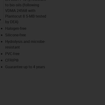
to bio oils (following
VDMA 24568 with
Plantocut 8 S-MB tested
igus-icon-lupe
by DEA)
Halogen-free
Silicone-free
Hydrolysis and microbe-
resistant
PVC-free
CFRIP®
Guarantee up to 4 years