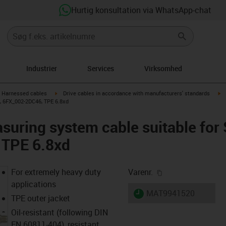
Hurtig konsultation via WhatsApp-chat
Industrier
Services
Virksomhed
gus-icon-arrow-right
igus-icon-arrow-right
ig
Harnessed cables
Drive cables in accordance with manufacturers' standards
, 6FX_002-2DC46, TPE 6.8xd
uring system cable suitable for
 TPE 6.8xd
igus-icon-copy-cl
For extremely heavy duty
Varenr.
applications
igus-icon-lieferzeit
MAT9941520
TPE outer jacket
Oil-resistant (following DIN
EN 60811-404), resistant