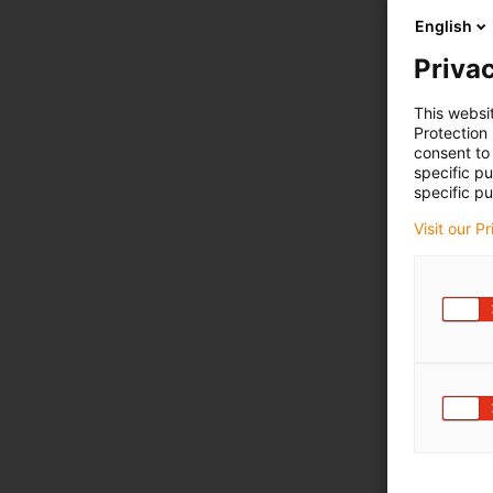
English
Privac
This websi
Protection
consent to 
specific p
specific pu
Visit our P