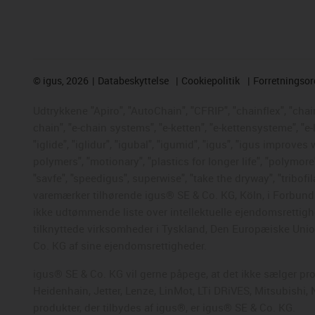
©
igus, 2026
Databeskyttelse
Cookiepolitik
Forretningso
Udtrykkene "Apiro", "AutoChain", "CFRIP", "chainflex", "chaing
chain", "e-chain systems", "e-ketten", "e-kettensysteme", "e-
"iglide", "iglidur", "igubal", "igumid", "igus", "igus improve
polymers", "motionary", "plastics for longer life", "polymore
"savfe", "speedigus", superwise", "take the dryway", "tribofil
varemærker tilhørende igus® SE & Co. KG, Köln, i Forbunds
ikke udtømmende liste over intellektuelle ejendomsrettigh
tilknyttede virksomheder i Tyskland, Den Europæiske Union,
Co. KG af sine ejendomsrettigheder.
igus® SE & Co. KG vil gerne påpege, at det ikke sælger pr
Heidenhain, Jetter, Lenze, LinMot, LTi DRiVES, Mitsubishi
produkter, der tilbydes af igus®, er igus® SE & Co. KG.