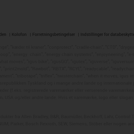
rden
Kolofon
Forretningsbetingelser
Indstillinger for databeskytt
e", "kæder til kraner", "conprotect", "cradle-chain", "CTD", "drygear"
loop", "energy
chain", "energy chain systems", "enjoyneering", "e-skin"
s what moves", "igus:bike", "igusGO", "igutex", "iguverse", "iguversum
", "print2mold", "Rawbot", "RBTX", "RCYL", "readycable", "readychain
ament", "tribotape", "triflex", "twisterchain", "when it moves, igus i
republikken Tyskland og i mange andre lande og internationale ju
eder (f.eks. registrerede varemærker eller verserende varemærkea
 USA og/eller andre lande. Hvis et varemærke, logo eller slogan i
odukter fra Allen Bradley, B&R, Baumüller, Beckhoff, Lahr, Contr
, NUM, Parker, Bosch Rexroth, SEW, Siemens, Stöber eller nogen a