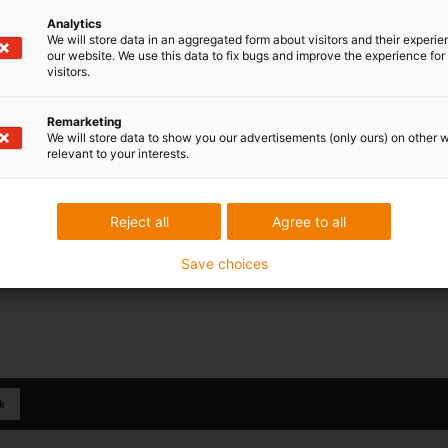
Analytics
We will store data in an aggregated form about visitors and their experi
our website. We use this data to fix bugs and improve the experience for 
visitors.
Remarketing
We will store data to show you our advertisements (only ours) on other 
relevant to your interests.
Reject all
Agree to all
Save choices
k