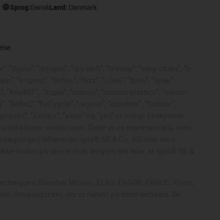
Sprog:
Dansk
Land:
Danmark
else
, "drylin", "dryspin", "dry-tech", "dryway", "easy chain", "e-
, "e-spool", "fixflex", "flizz", "i.Cee", "ibow", "igear",
", "kineKIT",
"kopla", "manus", "motion plastics", "motion
", "ReBeL", "ReCyycle", "reguse", "robolink", "Rohbot",
mproves", "xirodur", "xiros" og "yes" er lovligt beskyttede
risdiktioner verden over. Dette er en repræsentativ, men
nsøgninger) tilhørende igus® SE & Co. KG eller dets
kke findes på denne liste, betyder det ikke, at igus® SE &
ol Techniques, Danaher Motion, ELAU, FAGOR, FANUC, Festo,
nden drevproducent, der er nævnt på dette websted. De