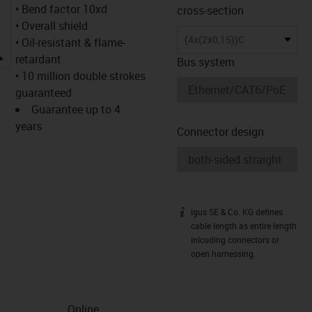
• Bend factor 10xd
cross-section
• Overall shield
(4x(2x0,15))C
• Oil-resistant & flame-
igus-icon-lupe
retardant
Bus system
• 10 million double strokes
guaranteed
Guarantee up to 4
years
Connector design
igus SE & Co. KG defines
igus-icon-info
cable length as entire length
inlcuding connectors or
open harnessing.
Online