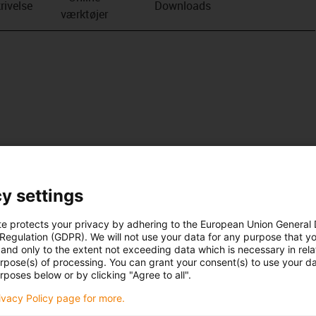
rivelse
Downloads
værktøjer
y settings
te protects your privacy by adhering to the European Union General
 Regulation (GDPR). We will not use your data for any purpose that y
and only to the extent not exceeding data which is necessary in relat
urpose(s) of processing. You can grant your consent(s) to use your da
rposes below or by clicking "Agree to all".
rivacy Policy page for more.