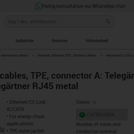
Hurtig konsultation via WhatsApp-chat
Industrier
Services
Virksomhed
gus-icon-arrow-right
igus-icon-arrow-right
igus-icon-arrow-right
Harnessed cables
Network, Ethernet, FOC, fieldbus cables
Harnessed CAT6 cab
ables, TPE, connector A: Telegär
egärtner RJ45 metal
igus-icon-copy-cl
• Ethernet/CC-Link
Varenr.
IE/CAT6
igus-icon-lieferzeit
CAT9531004
• For energy chain
applications
Number of cores and
• TPE outer jacket
conductor nominal