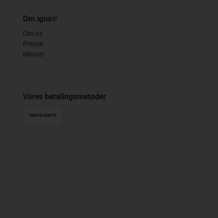
Om igus®
Om os
Presse
Messer
Vores betalingsmetoder
KØB PÅ KONTO