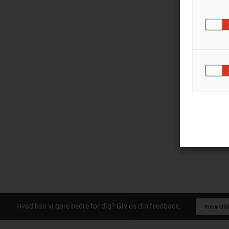
Hvad kan vi gøre bedre for dig? Giv os din feedback.
Ros & kriti