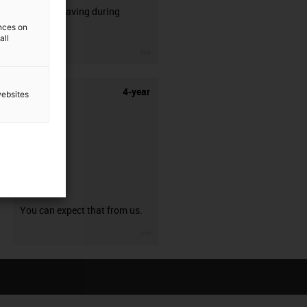
50% time saving during
ences on
stripping.
all
igus-icon-3arrow
4-year
websites
guarantee
You can expect that from us.
igus-icon-3arrow