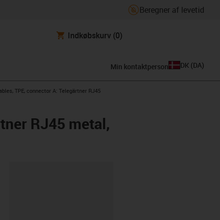
Beregner af levetid
Indkøbskurv
(0)
DK
(
DA
)
Min kontaktperson
les, TPE, connector A: Telegärtner RJ45
tner RJ45 metal,
ipboard