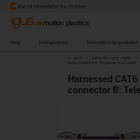
Klar til forsendelse fra 24 timer
Shop
Konfiguratorer
Information om produktet
igus-icon-arrow-right
igus-icon-arrow-right
i
Hjem
Cables for energy chains
metal, connector B: Telegärtner RJ45 metal
Harnessed CAT6 c
connector B: Tel