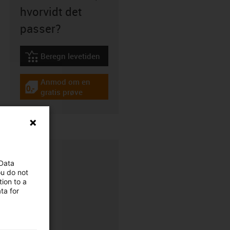
hvorvidt det
passer?
Beregn levetiden
igus-icon-lebensdauerrechner
Anmod om en
igus-icon-gratismuster
gratis prøve
 Data
ou do not
ion to a
ta for
CFRIP®