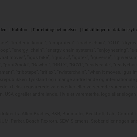
rden
Kolofon
Forretningsbetingelser
Indstillinger for databeskytt
e", "kæder til kraner", "conprotect", "cradle-chain", "CTD", "drygear"
loop", "energy
chain", "energy chain systems", "enjoyneering", "e-skin"
s what moves", "igus:bike", "igusGO", "igutex", "iguverse", "iguversum
", "print2mold", "Rawbot", "RBTX", "RCYL", "readycable", "readychain
ament", "tribotape", "triflex", "twisterchain", "when it moves, igus i
republikken Tyskland og i mange andre lande og internationale ju
eder (f.eks. registrerede varemærker eller verserende varemærkea
 USA og/eller andre lande. Hvis et varemærke, logo eller slogan i
odukter fra Allen Bradley, B&R, Baumüller, Beckhoff, Lahr, Contr
, NUM, Parker, Bosch Rexroth, SEW, Siemens, Stöber eller nogen a