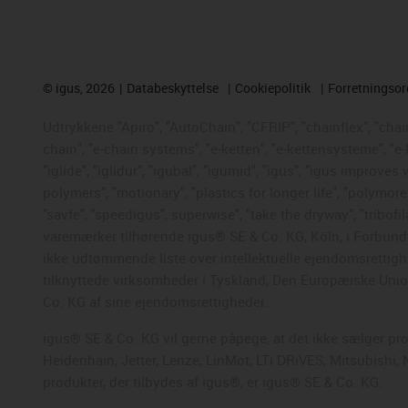
©
igus, 2026
Databeskyttelse
Cookiepolitik
Forretningso
Udtrykkene "Apiro", "AutoChain", "CFRIP", "chainflex", "chaing
chain", "e-chain systems", "e-ketten", "e-kettensysteme", "e-
"iglide", "iglidur", "igubal", "igumid", "igus", "igus improve
polymers", "motionary", "plastics for longer life", "polymore
"savfe", "speedigus", superwise", "take the dryway", "tribofil
varemærker tilhørende igus® SE & Co. KG, Köln, i Forbunds
ikke udtømmende liste over intellektuelle ejendomsrettigh
tilknyttede virksomheder i Tyskland, Den Europæiske Union,
Co. KG af sine ejendomsrettigheder.
igus® SE & Co. KG vil gerne påpege, at det ikke sælger pr
Heidenhain, Jetter, Lenze, LinMot, LTi DRiVES, Mitsubishi
produkter, der tilbydes af igus®, er igus® SE & Co. KG.