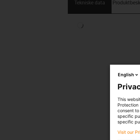
Tekniske data
Produktbesk
English
Privac
This websi
Protection
consent to 
specific p
specific pu
Visit our P