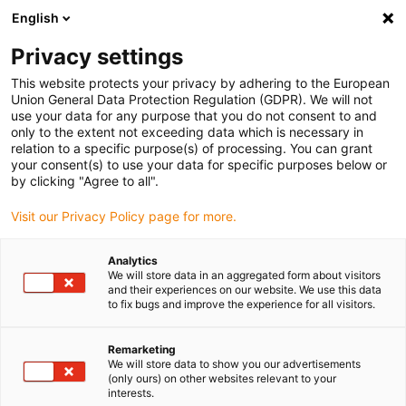
English
(0)
Privacy settings
igus-icon-arrow-right
igus-icon-arrow-right
igus-icon-arrow-right
igus-icon-arrow-ri
Hjem
Cables for energy chains
Harnessed cables
Drive cables
This website protects your privacy by adhering to the European
igus-icon-arrow-right
in accordance with manufacturers' standards
suitable for Bonfiglioli
Union General Data Protection Regulation (GDPR). We will not
use your data for any purpose that you do not consent to and
only to the extent not exceeding data which is necessary in
relation to a specific purpose(s) of processing. You can grant
Fastspændte kabler, der
your consent(s) to use your data for specific purposes below or
by clicking "Agree to all".
Visit our Privacy Policy page for more.
passer til Bonfiglioli
Analytics
We will store data in an aggregated form about visitors
and their experiences on our website. We use this data
to fix bugs and improve the experience for all visitors.
Klargjorte® -kabler af høj kvalitet med særlig lang levetid, der
passer til Bonfiglioli til brug i energikæder. Særligt
modstandsdygtig og holdbar i bevægelige applikationer. For at
Remarketing
We will store data to show you our advertisements
garantere den høje ydeevne, selv i krævende applikationer,
(only ours) on other websites relevant to your
underkaster igus® alle® produkter, der er klar til brug, en streng
interests.