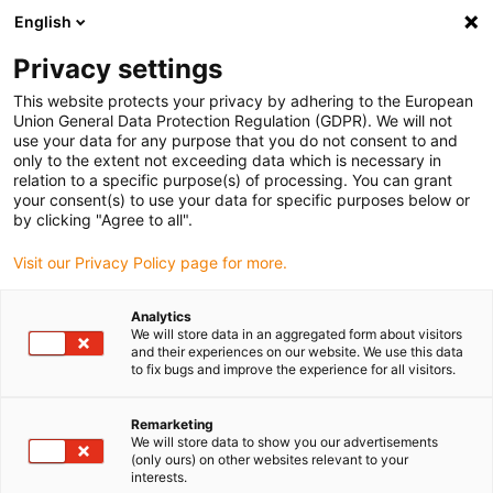
English
(0)
Privacy settings
igus-icon-arrow-right
igus-icon-arrow-right
igus-icon-arrow-right
igus-icon-arrow-ri
Hjem
Cables for energy chains
Harnessed cables
Drive cables
This website protects your privacy by adhering to the European
igus-icon-arrow-right
in accordance with manufacturers' standards
suitable for FAGOR
Union General Data Protection Regulation (GDPR). We will not
use your data for any purpose that you do not consent to and
only to the extent not exceeding data which is necessary in
relation to a specific purpose(s) of processing. You can grant
Fastspændte kabler, der
your consent(s) to use your data for specific purposes below or
by clicking "Agree to all".
Visit our Privacy Policy page for more.
passer til FAGOR
Analytics
We will store data in an aggregated form about visitors
and their experiences on our website. We use this data
to fix bugs and improve the experience for all visitors.
readycable® kabler, der passer til FAGOR, specielt designet til
krævende brug i energikæder og testet for en meget lang levetid.
Der er garanti på alle igus® kabler. Den særligt høje kvalitet af alle
Remarketing
We will store data to show you our advertisements
chainflex® kabler opnås ved at teste dem i det interne igus®
(only ours) on other websites relevant to your
laboratorium og kontrollere dem individuelt. Her i igus® online
interests.