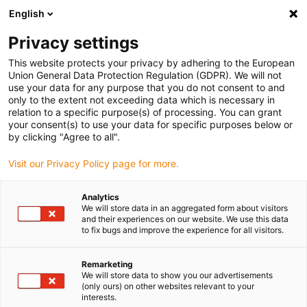
English
(0)
Privacy settings
igus-icon-arrow-right
igus-icon-arrow-right
igus-icon-arrow-right
igus-icon
Hjem
e-chains®
Energy supply system for 3D movements
3D
This website protects your privacy by adhering to the European
energychain series
Union General Data Protection Regulation (GDPR). We will not
use your data for any purpose that you do not consent to and
only to the extent not exceeding data which is necessary in
relation to a specific purpose(s) of processing. You can grant
3D-energikæder og
your consent(s) to use your data for specific purposes below or
by clicking "Agree to all".
Visit our Privacy Policy page for more.
dresspacks
Analytics
We will store data in an aggregated form about visitors
and their experiences on our website. We use this data
to fix bugs and improve the experience for all visitors.
triflex® R (R for "round") er en flerakset igus e-kæde. De vigtigste
designegenskaber ved igus triflex R gør dette produkt til en stor
succes i robotindustrien.
Remarketing
We will store data to show you our advertisements
✅ Defineret torsionsstop-dog på hvert e-kædeled
(only ours) on other websites relevant to your
✅ Defineret minimumsbøjningsradius
interests.