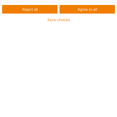
Reject all
Agree to all
Save choices
liste
Fliser
Antal produkter:
0
Desværre er der i øjeblikket ingen produkter i denne
kategori. Har du brug for hjælp eller en skræddersyet
løsning? igus’ LiveChat på® hjælper dig med det
samme! Eller
Send os en besked!
Contact us