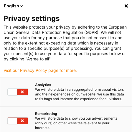
English
(0)
Privacy settings
igus-icon-arrow-right
igus-icon-arrow-right
igus-icon-arrow-right
igus-icon-arrow-right
Hjem
Drive technology
Electric motors
DC motors
This website protects your privacy by adhering to the European
Union General Data Protection Regulation (GDPR). We will not
use your data for any purpose that you do not consent to and
only to the extent not exceeding data which is necessary in
Jævnstrømsmotorer
relation to a specific purpose(s) of processing. You can grant
your consent(s) to use your data for specific purposes below or
by clicking "Agree to all".
Visit our Privacy Policy page for more.
DC-motorerne er velegnede til enkle lineære bevægelser uden
kompleks ekstern effektelektronik. De er støjsvage, effektive og
Analytics
kompakte. På grund af deres særligt pladsbesparende design er de
We will store data in an aggregated form about visitors
ikke længere afhængige af motorflangen og koblingen. Det faktum,
and their experiences on our website. We use this data
to fix bugs and improve the experience for all visitors.
at jævnstrømsmotorer kan drives via en strømforsyningsenhed, et
batteri eller et motorstyringssystem, taler til deres fordel. De er
også temperaturbestandige mellem -10 og +60 °C.
Remarketing
We will store data to show you our advertisements
(only ours) on other websites relevant to your
interests.