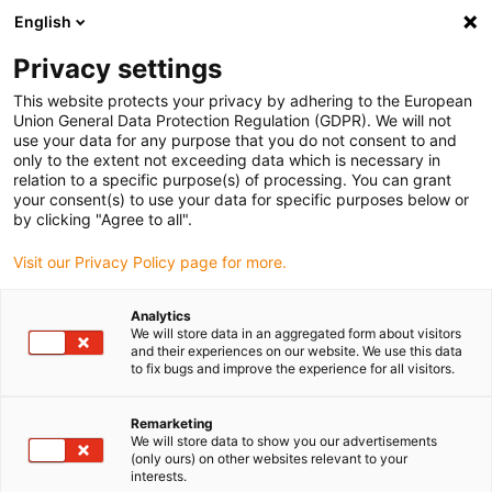
English
(0)
Privacy settings
igus-icon-arrow-right
igus-icon-arrow-right
igus-icon-arrow-right
igus-icon-arrow-right
Hjem
Drive technology
Electric motors
ST stepper motors
This website protects your privacy by adhering to the European
Union General Data Protection Regulation (GDPR). We will not
use your data for any purpose that you do not consent to and
only to the extent not exceeding data which is necessary in
Stepmotorer
relation to a specific purpose(s) of processing. You can grant
your consent(s) to use your data for specific purposes below or
by clicking "Agree to all".
Visit our Privacy Policy page for more.
Vores igus-trinmotorer fås i de klassiske størrelser fra Nema 8 til
Nema 34 med en flangedimension på 20 mm - 86 mm. Vælg
Analytics
mellem forskellige versioner, f.eks. akselteppermotorer,
We will store data in an aggregated form about visitors
spindelteppermotorer og specialmotorer. De holdbare og
and their experiences on our website. We use this data
to fix bugs and improve the experience for all visitors.
vedligeholdelsesfrie drylin-trinmotorer kan udvides med metriske
stik, bremser og enkodere. De fungerer pålideligt ved temperaturer
mellem -10 og +50 °C. En anden fordel ved stepmotorerne er, at de
Remarketing
We will store data to show you our advertisements
er kompatible med de mest almindelige motorstyringer, og
(only ours) on other websites relevant to your
positionering er derfor også mulig uden enkoder. Stepmotorer
interests.
bruges i medicinsk teknologi, laboratorieautomatisering,