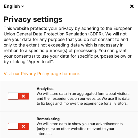
English
Vælg venligst leveringssted
Privacy settings
Valget af lande-/regionsside kan påvirke forskellige faktorer som
pris
This website protects your privacy by adhering to the European
Union General Data Protection Regulation (GDPR). We will not
use your data for any purpose that you do not consent to and
Se alle lokationer
only to the extent not exceeding data which is necessary in
relation to a specific purpose(s) of processing. You can grant
your consent(s) to use your data for specific purposes below or
Gå til www.igus.com
by clicking "Agree to all".
Visit our Privacy Policy page for more.
(0)
Analytics
We will store data in an aggregated form about visitors
and their experiences on our website. We use this data
to fix bugs and improve the experience for all visitors.
Startside
Seletøj og forbindelsesstykker
Service
Remarketing
We will store data to show you our advertisements
Tjenester inden for
(only ours) on other websites relevant to your
interests.