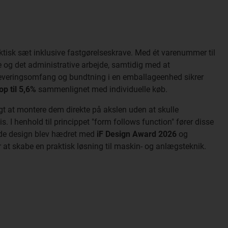
aktisk sæt inklusive fastgørelseskrave. Med ét varenummer til
e og det administrative arbejde, samtidig med at
 leveringsomfang og bundtning i en emballageenhed sikrer
op til 5,6%
sammenlignet med individuelle køb.
gt at montere dem direkte på akslen uden at skulle
. I henhold til princippet "form follows function" fører disse
erede design blev hædret med
iF Design Award 2026
og
 at skabe en praktisk løsning til maskin- og anlægsteknik.