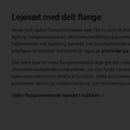
Lejesæt med delt flange
Vores split igubal flangemonterede lejer fås nu som et pr
lejet og fastgørelseskraven reduceres bestillingsopgavern
fejlprocenten ved bestilling sænkes. Det foruddefinerede
yderligere effektivitet. Kunderne får også en
prisfordel på 
Den delte type af vores flangemonterede lejer gør det muli
afmontere tilstødende komponenter - en stor fordel i praksis
lejers innovative form direkte til funktion. Dette sofistik
kombinerer teknologi, funktionalitet og nem håndtering for
Oplev flangemonterede lejesæt i
butikken