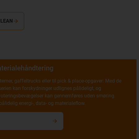
-LEAN
terialehåndtering
temer, gaffeltrucks eller til pick & place-opgaver: Med de
-serien kan forskydninger udlignes pålideligt, og
 pivoteringsbevægelser kan gennemføres uden smøring.
lidelig energi-, data- og materialeflow.
il materialehåndtering