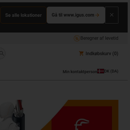
Gå til www.igus.com
Se alle lokationer
Beregner af levetid
Indkøbskurv
(0)
DK
(
DA
)
Min kontaktperson