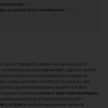
emonterede
lejer
lejer nu også til 25 mm
akseldiameter
s serie af bloklejer til solceller med nye versioner til
 en omkostningsoptimeret
lean-version
. Lejerne er specielt
 systemer, og deres sfæriske lejeposition muliggør en
inger i anden generation omfatter et nyt materiale med
 Samtidig er profilholderen blevet ændret fra
V- til U-
galvaniseret metalplade
reducerer også installationshøjden
kæringer på kuplen giver også mulighed for pæn
M-2.0-LEAN
en omkostningsoptimeret version til