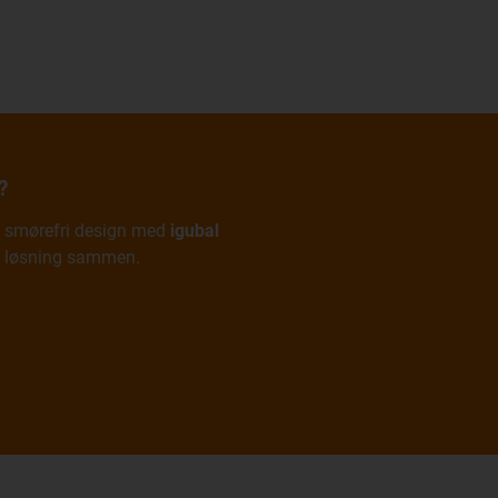
?
det smørefri design med
igubal
e løsning sammen.