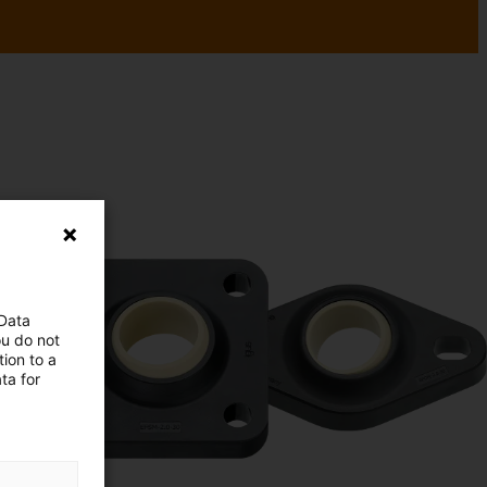
 Data
ou do not
ion to a
ta for