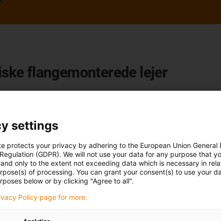
siske flangemonterede lejer
-30
(flangeleje med fire huller) præsenterer vi den nye
 optimeret husdesign. Målet med videreudviklingen var at
orbundet med strukturen, og indtrængning af snavs og støv
y settings
belastningskapacitet på op til 6.000 N (EFOM)
eller
6.800 N
r sammenlignet med forgængermodellerne
(18% vægtfordel for
te protects your privacy by adhering to the European Union General
 systemet reduceret, hvilket kan føre til lavere krav til
 Regulation (GDPR). We will not use your data for any purpose that y
and only to the extent not exceeding data which is necessary in relat
er. Som alle igubals flangemonterede lejer er de nye
urpose(s) of processing. You can grant your consent(s) to use your da
r for korrosion, snavs og støv.
rposes below or by clicking "Agree to all".
rivacy Policy page for more.
30 i butikken