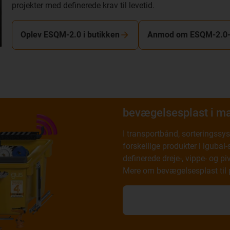
projekter med definerede krav til levetid.
Oplev ESQM-2.0 i butikken
Anmod om ESQM-2.0
bevægelsesplast i ma
I transportbånd, sorteringssys
forskellige produkter i igubal
definerede dreje-, vippe- og
Mere om bevægelsesplast til på
Mere om bevægelsesplast t