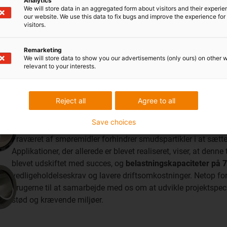
Analytics
We will store data in an aggregated form about visitors and their experi
our website. We use this data to fix bugs and improve the experience for 
visitors.
Remarketing
We will store data to show you our advertisements (only ours) on other 
tatiske belastninger
relevant to your interests.
I mange applikationer dækkes høje statiske belastninger stad
Reject all
Agree to all
heavy-duty studie undersøger vi, hvordan applikationer kan r
polymersfæriske glidelejer. Grundlaget er et tribologisk opti
Save choices
kontaktflade, som fordeler belastningsspidser på en kontro
Fraværet af smøremidler forhindrer smudspartikler i at sætte 
Applikationer, der allerede er blevet realiseret, viser, at denn
blevet udskiftet med succes, og
belastningskapaciteter på 
vedligeholdelseskrav og lavere driftsomkostninger. Netop ford
brugerne til at samarbejde med os om at udvikle projektspecifi
stød og krævende miljøer.