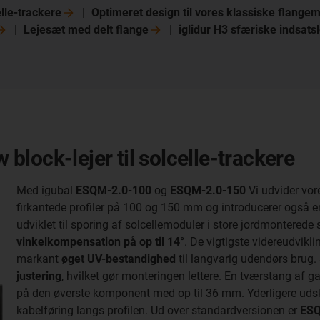
lle-trackere
Optimeret design til vores klassiske flang
Lejesæt med delt
flange
iglidur H3 sfæriske indsats
w block-lejer til solcelle-trackere
Med igubal
ESQM-2.0-100
og
ESQM-2.0-150
Vi udvider vore
firkantede profiler på 100 og 150 mm og introducerer også
udviklet til sporing af solcellemoduler i store jordmonterede
vinkelkompensation på op til 14°
. De vigtigste videreudvikl
markant
øget UV-bestandighed
til langvarig udendørs brug.
justering
, hvilket gør monteringen lettere. En tværstang af 
på den øverste komponent med op til 36 mm. Yderligere uds
kabelføring langs profilen. Ud over standardversionen er
ESQ