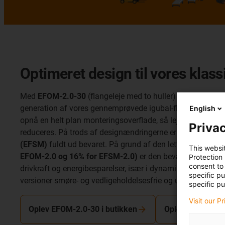
Optimeret design til vores klas
Med
EFOM-2.0-30
(flangeleje med to huller) og
EFSM-2.0
generation af vores gennemprøvede igubal-flangelejer med
English
opnå en helt plan monteringsoverflade, så lejet er rent f
Privac
reduceres. På trods af designændringerne er den statiske
(EFSM)
fuldt ud bevaret. På grund af den lette struktu
This websi
EFOM-2.0 og 16% for EFSM-2.0)
er den bevægelige masse i
Protection
consent to 
drivkraft og energibesparelser, især i dynamiske anvendels
specific p
versioner smøre- og vedligeholdelsesfrie og ufølsomme ove
specific pu
Visit our P
Oplev EFOM-2.0-30 i butikken
Oplev EFSM-2.0-