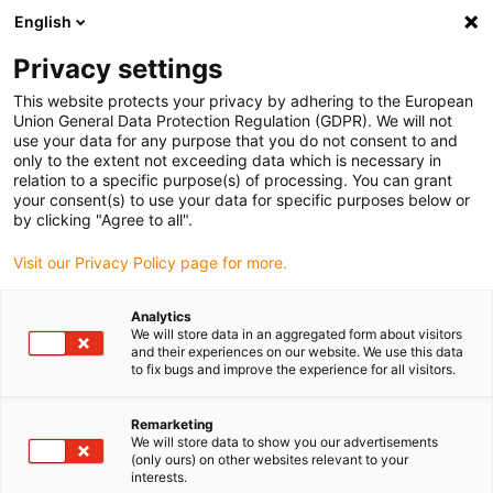
English
Vælg venligst leveringssted
Privacy settings
Valget af lande-/regionsside kan påvirke forskellige faktorer som
pris
This website protects your privacy by adhering to the European
Union General Data Protection Regulation (GDPR). We will not
use your data for any purpose that you do not consent to and
Se alle lokationer
only to the extent not exceeding data which is necessary in
relation to a specific purpose(s) of processing. You can grant
your consent(s) to use your data for specific purposes below or
Gå til www.igus.com
by clicking "Agree to all".
Visit our Privacy Policy page for more.
(0)
Analytics
We will store data in an aggregated form about visitors
and their experiences on our website. We use this data
to fix bugs and improve the experience for all visitors.
Startside
Virksomhed
Bæredygtighed
Remarketing
We will store data to show you our advertisements
Hvor bæredygtig er
(only ours) on other websites relevant to your
interests.