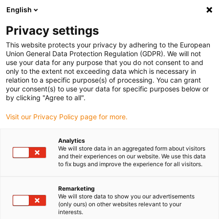
English
Vælg venligst leveringssted
Privacy settings
Valget af lande-/regionsside kan påvirke forskellige faktorer som
pris
This website protects your privacy by adhering to the European
Union General Data Protection Regulation (GDPR). We will not
use your data for any purpose that you do not consent to and
Se alle lokationer
only to the extent not exceeding data which is necessary in
relation to a specific purpose(s) of processing. You can grant
your consent(s) to use your data for specific purposes below or
Gå til www.igus.com
by clicking "Agree to all".
Visit our Privacy Policy page for more.
(0)
Analytics
We will store data in an aggregated form about visitors
and their experiences on our website. We use this data
to fix bugs and improve the experience for all visitors.
Startside
Energikæder
Robotkabelstyring
Remarketing
We will store data to show you our advertisements
(only ours) on other websites relevant to your
interests.