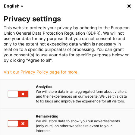
English
Vælg venligst leveringssted
Privacy settings
Valget af lande-/regionsside kan påvirke forskellige faktorer som
pris
This website protects your privacy by adhering to the European
Union General Data Protection Regulation (GDPR). We will not
use your data for any purpose that you do not consent to and
Se alle lokationer
only to the extent not exceeding data which is necessary in
relation to a specific purpose(s) of processing. You can grant
your consent(s) to use your data for specific purposes below or
Gå til www.igus.com
by clicking "Agree to all".
Visit our Privacy Policy page for more.
(0)
Analytics
We will store data in an aggregated form about visitors
and their experiences on our website. We use this data
to fix bugs and improve the experience for all visitors.
Startside
Industrier
Kraner
Remarketing
We will store data to show you our advertisements
Energikæde, kabel og
(only ours) on other websites relevant to your
interests.