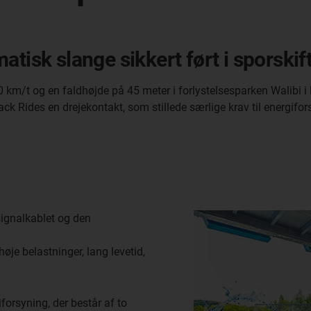
tisk slange sikkert ført i sporskif
m/t og en faldhøjde på 45 meter i forlystelsesparken Walibi i 
ack Rides en drejekontakt, som stillede særlige krav til energifo
signalkablet og den
øje belastninger, lang levetid,
orsyning, der består af to