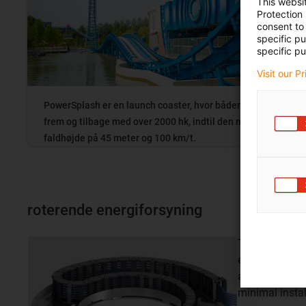
This websi
Protection
consent to 
specific p
specific pu
Visit our P
PowerSplash er en launch coaster, hvor båden drives
frem og tilbage med over 2000 hk, indtil den når en
faldhøjde på 45 meter og 100 km/t.
roterende energiforsyning
Til oversigten
energiforsynin
applikationer.
minimal instal