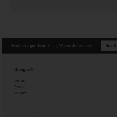
Ros & 
Hvad kan vi gøre bedre for dig? Giv os din feedback.
Om igus®
Om os
Presse
Messer