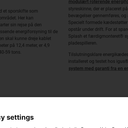
modulært roterende energif
styreskinne, der er placeret p
 et sporskifte som
bevægelser gennemføres, og at
området. Her kan
Specielt formede kædestøtter 
rter sin rejse på den
opstår under drift. For at spa
ssende energiforsyning til de
Splash et færdigmonteret® sy
en skal kunne dreje kablet
pladespilleren.
eter på 12,4 meter, er 4,9
0-59 tons.
Tilslutningsklare energikæde
installeret og testet hos igus®
system med garanti fra en en
y settings