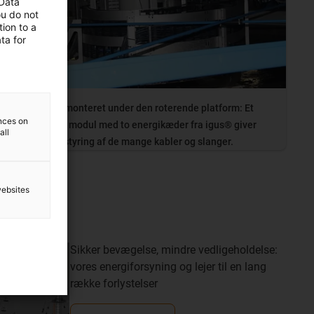
 Data
ou do not
ion to a
ta for
Kompakt monteret under den roterende platform: Et
ences on
roterende modul med to energikæder fra igus® giver
all
pålidelig styring af de mange kabler og slanger.
websites
lser
Sikker bevægelse, mindre vedligeholdelse:
vores energiforsyning og lejer til en lang
række forlystelser