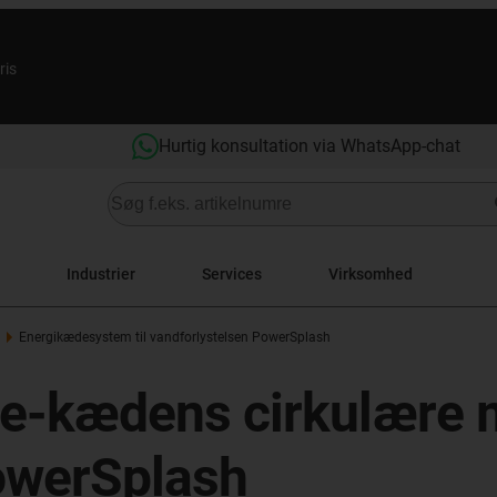
ris
Hurtig konsultation via WhatsApp-chat
Industrier
Services
Virksomhed
Energikædesystem til vandforlystelsen PowerSplash
v: e-kædens cirkulære 
owerSplash