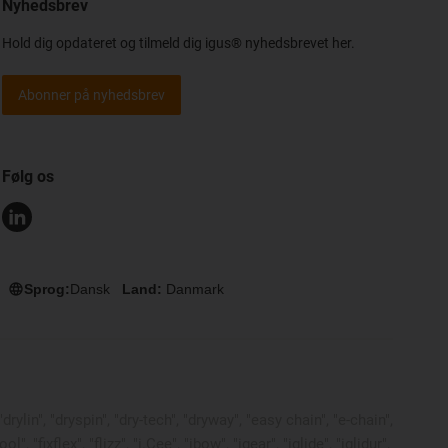
Nyhedsbrev
Hold dig opdateret og tilmeld dig igus® nyhedsbrevet her.
Abonner på nyhedsbrev
Følg os
Sprog:
Dansk
Land:
Danmark
rylin", "dryspin", "dry-tech", "dryway", "easy chain", "e-chain",
 "fixflex", "flizz", "i.Cee", "ibow", "igear", "iglide", "iglidur",