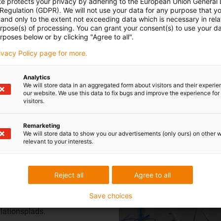
te protects your privacy by adhering to the European Union General
 Regulation (GDPR). We will not use your data for any purpose that y
and only to the extent not exceeding data which is necessary in relat
urpose(s) of processing. You can grant your consent(s) to use your da
rposes below or by clicking "Agree to all".
rivacy Policy page for more.
Et sporskifte fungerer som et stationselement. Mens
Analytics
We will store data in an aggregated form about visitors and their experi
passagererne på den ene båd skifter, bliver den anden
our website. We use this data to fix bugs and improve the experience for 
båd til den egentlige rutsjebane.
visitors.
Remarketing
We will store data to show you our advertisements (only ours) on other 
relevant to your interests.
Produkter til forlyste
Reject all
Agree to all
 over vores
gssystemer til roterende
Save choices
 Maksimal rotationsvinkel på
lationsplads.