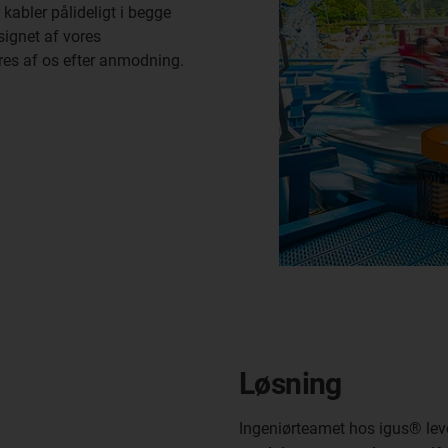
abler pålideligt i begge
signet af vores
lleres af os efter anmodning.
Løsning
Ingeniørteamet hos igus® leve