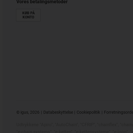
Vores betalingsmetoder
KØB PÅ
KONTO
©
igus, 2026
Databeskyttelse
Cookiepolitik
Forretningsord
Udtrykkene "Apiro", "AutoChain", "CFRIP", "chainflex", "chainge"
"e-chain systems", "e-ketten", "e-kettensysteme", "e-loop", 