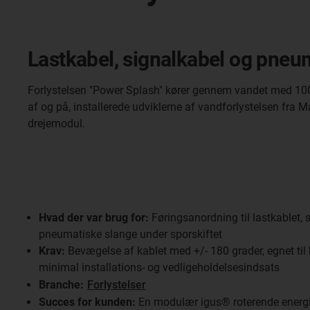
Lastkabel, signalkabel og pneuma
Forlystelsen "Power Splash" kører gennem vandet med 100 k
af og på, installerede udviklerne af vandforlystelsen fra M
drejemodul.
Hvad der var brug for:
Føringsanordning til lastkablet, 
pneumatiske slange under sporskiftet
Krav:
Bevægelse af kablet med +/- 180 grader, egnet til h
minimal installations- og vedligeholdelsesindsats
Branche:
Forlystelser
Succes for kunden:
En modulær igus® roterende energif