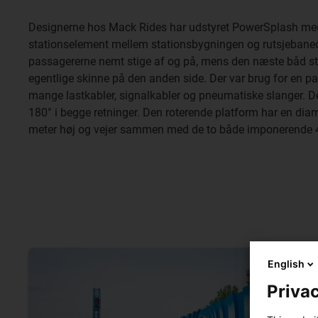
Designerne hos Mack Rides har udstyret PowerSplash med
stationselement mellem stationsbygningen og rutsjebane
passagererne nemt stige af og på, mens den næste båd sta
egentlige skinne på den anden side. Der var brug for en pa
mange lastkabler, signalkabler og pneumatiske slanger. D
180° i begge retninger. Den roterende platform har en diam
meter høj og vejer sammen med de to både imponerende 4
English
Privac