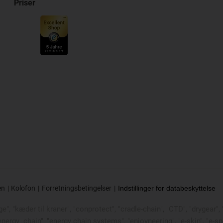
Priser
en
Kolofon
Forretningsbetingelser
Indstillinger for databeskyttelse
, "kæder til kraner", "conprotect", "cradle-chain", "CTD", "drygear", "d
"energy
chain", "energy chain systems", "enjoyneering", "e-skin", "e-spool",