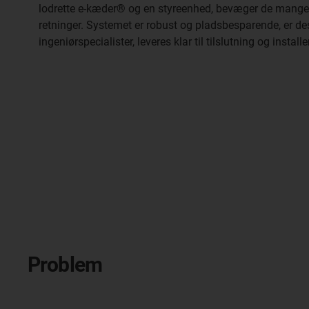
lodrette e-kæder® og en styreenhed, bevæger de mange k
retninger. Systemet er robust og pladsbesparende, er de
ingeniørspecialister, leveres klar til tilslutning og insta
Problem