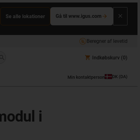
Gå til www.igus.com
Se alle lokationer
Beregner af levetid
Indkøbskurv
(0)
DK
(
DA
)
Min kontaktperson
modul i