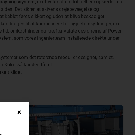
orsyningssystem
, der består af en dobbelt energikæde i en
å siden. Det sikrer, at skivens drejebevægelse og
 kablet føres sikkert og uden at blive beskadiget.
kan bruges til at kompensere for højdeforskydninger, der
re tid, omkostninger og kræfter valgte designerne af Power
stem, som vores ingeniørteam installerede direkte under
systemer som det roterende modul er designet, samlet,
 i Köln - så kunden får et
kelt kilde
.