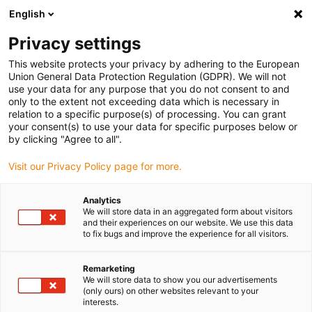
English
Vælg venligst leveringssted
Privacy settings
Valget af lande-/regionsside kan påvirke forskellige faktorer som
pris
This website protects your privacy by adhering to the European
Union General Data Protection Regulation (GDPR). We will not
use your data for any purpose that you do not consent to and
Se alle lokationer
only to the extent not exceeding data which is necessary in
relation to a specific purpose(s) of processing. You can grant
your consent(s) to use your data for specific purposes below or
Gå til www.igus.com
by clicking "Agree to all".
Visit our Privacy Policy page for more.
(0)
Analytics
We will store data in an aggregated form about visitors
and their experiences on our website. We use this data
to fix bugs and improve the experience for all visitors.
Startside
Anvendelseseksempler
Energikæder til portallæssere
Remarketing
We will store data to show you our advertisements
Energi- og
(only ours) on other websites relevant to your
interests.