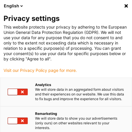
English
Vælg venligst leveringssted
Privacy settings
Valget af lande-/regionsside kan påvirke forskellige faktorer som
pris
This website protects your privacy by adhering to the European
Union General Data Protection Regulation (GDPR). We will not
use your data for any purpose that you do not consent to and
Se alle lokationer
only to the extent not exceeding data which is necessary in
relation to a specific purpose(s) of processing. You can grant
your consent(s) to use your data for specific purposes below or
Gå til www.igus.com
by clicking "Agree to all".
Visit our Privacy Policy page for more.
(0)
Analytics
We will store data in an aggregated form about visitors
and their experiences on our website. We use this data
to fix bugs and improve the experience for all visitors.
Startside
Anvendelseseksempler
Forudmonteret kabelføring til opbevarings- og udleveringsmaskiner
Remarketing
We will store data to show you our advertisements
(only ours) on other websites relevant to your
Formonterede
interests.