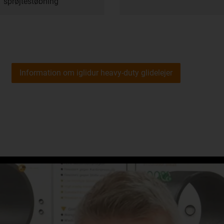
sprøjtestøbning
Information om iglidur heavy-duty glidelejer