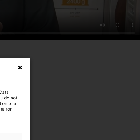
 Data
ou do not
ion to a
ta for