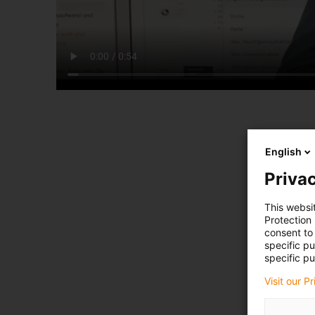
English
Privac
This websi
Protection
consent to 
specific p
specific pu
Visit our P