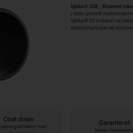
iglidur® Q3E - Ekstremt robu
I dette iglidur® multikompone
iglidur® Q3 indlejret i en hø
belastningskapacitet kombiner
Cost down
Garanteret
stningseffektivt med
Testet i laboratorie