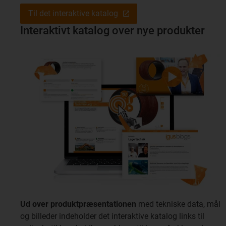
Til det interaktive katalog
Interaktivt katalog over nye produkter
Ud over produktpræsentationen
med tekniske data, mål
og billeder indeholder det interaktive katalog links til