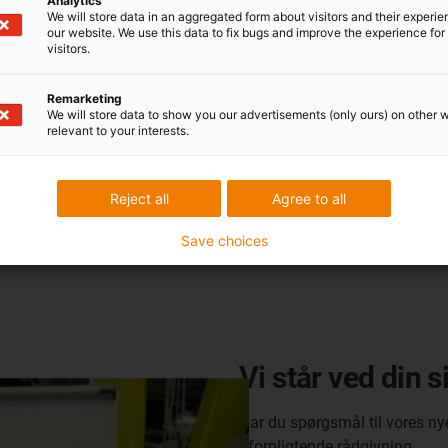
Analytics
We will store data in an aggregated form about visitors and their experi
our website. We use this data to fix bugs and improve the experience for 
visitors.
Remarketing
We will store data to show you our advertisements (only ours) on other 
relevant to your interests.
Reject all
Agree to all
Save choices
Vi står ved din 
Har du spørgsmål til vores ny
uforpligtende rådgivning.