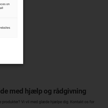
ences on
all
websites
side med hjælp og rådgivning
e produkter? Vi vil med glæde hjælpe dig. Kontakt os for