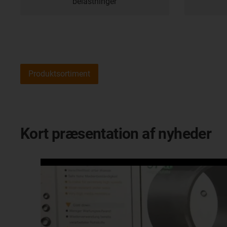
belastninger
Produktsortiment
Kort præsentation af nyheder