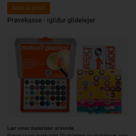
Bestil nu gratis!
Prøvekasse - iglidur glidelejer
Lær vores materialer at kende.
Prøvekassen indeholder 39 glidelejer og skabeloner, som