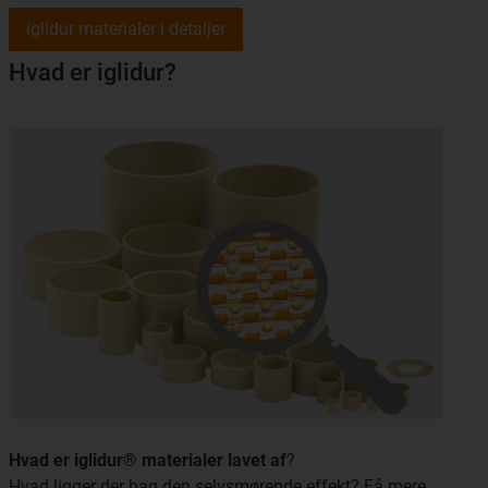
iglidur materialer i detaljer
Hvad er iglidur?
Hvad er iglidur® materialer lavet af
?
Hvad ligger der bag den selvsmørende effekt? Få mere