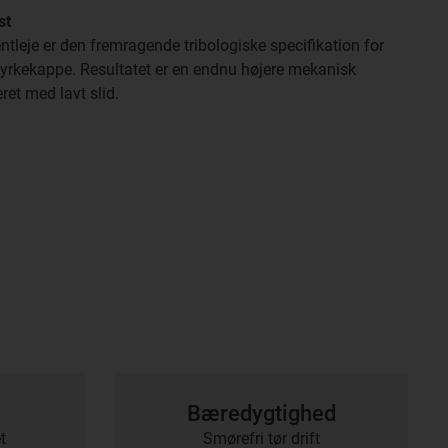
st
ntleje er den fremragende tribologiske specifikation for
jstyrkekappe. Resultatet er en endnu højere mekanisk
et med lavt slid.
Bæredygtighed
t
Smørefri tør drift