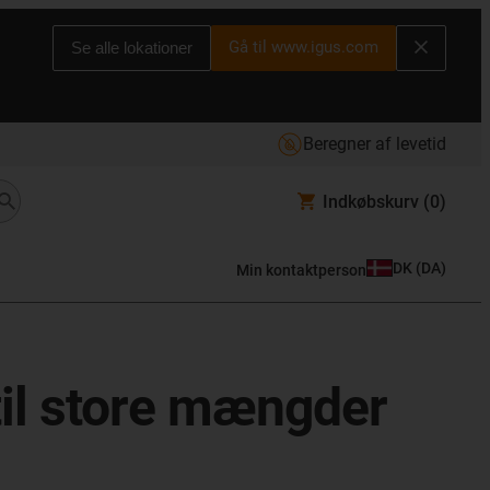
Gå til www.igus.com
Se alle lokationer
Beregner af levetid
Indkøbskurv
(0)
DK
(
DA
)
Min kontaktperson
til store mængder