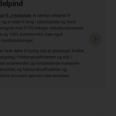
delpind
idur-® J-materiale
er særligt velegnet til
og er ideel til brug i teleskopiske og Vario-
nlignet med PTFE-belagte metalkomponenter
ere og 100% korrosionsfri, men også
 kantbelastninger.
 fører dette til hurtig slid af glidelaget, hvilket
tigning i friktionskoefficienten og slid. I
 faste smøremidler og forstærkende materialer
ærsnittet, og friktionskoefficienten og
rbliver konstant gennem hele levetiden.