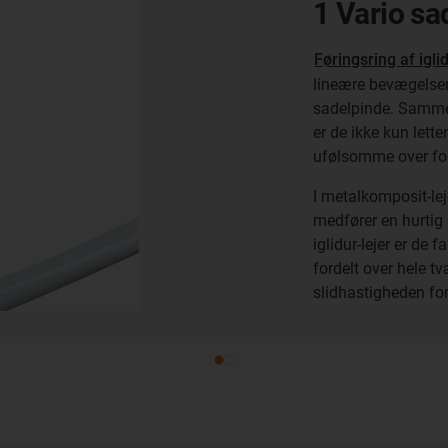
1 Vario sa
Føringsring af igl
lineære bevægelser 
sadelpinde. Samme
er de ikke kun lett
ufølsomme over for
I metalkomposit-lejer
medfører en hurtig s
iglidur-lejer er de
fordelt over hele tv
slidhastigheden fo