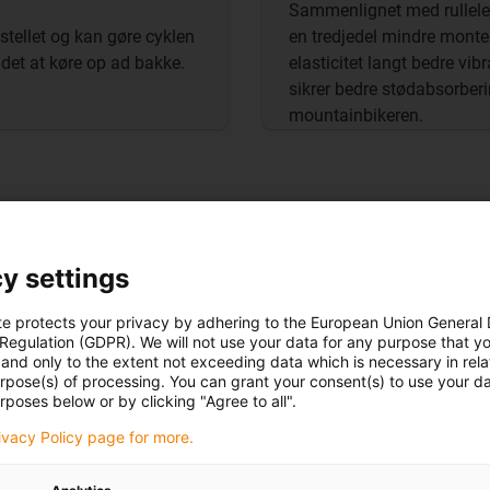
Sammenlignet med rulleleje
tellet og kan gøre cyklen
en tredjedel mindre monte
r det at køre op ad bakke.
elasticitet langt bedre v
sikrer bedre stødabsorber
mountainbikeren.
Ingen smø
y settings
vedligeho
te protects your privacy by adhering to the European Union General
 Regulation (GDPR). We will not use your data for any purpose that y
Snavs og fugt ha
and only to the extent not exceeding data which is necessary in relat
af PTFE-belagte 
urpose(s) of processing. You can grant your consent(s) to use your da
rposes below or by clicking "Agree to all".
trænger snavs in
rivacy Policy page for more.
vedligeholdes 
være et proble