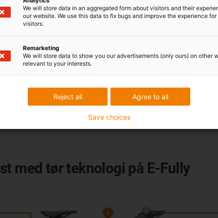
Analytics
med for stort tr
We will store data in an aggregated form about visitors and their experi
our website. We use this data to fix bugs and improve the experience for 
For iglidur glid
visitors.
der ikke er smø
smøring eller v
Remarketing
* Dette problem
We will store data to show you our advertisements (only ours) on other 
relevant to your interests.
"" industrilejer
metalliske rulle
Reject all
Agree to all
Save choices
t med tør teknologi på E-Fully