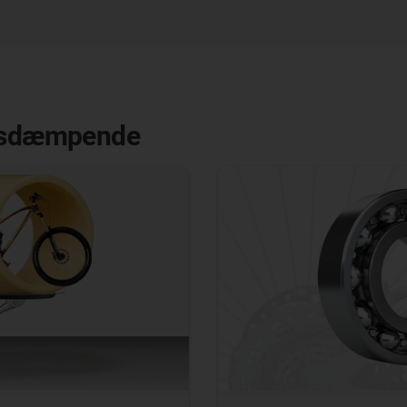
onsdæmpende