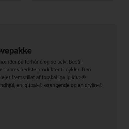
øvepakke
 hænder på forhånd og se selv: Bestil
 vores bedste produkter til cykler. Den
ejer fremstillet af forskellige iglidur-®
andhjul, en igubal-® -stangende og en drylin-®