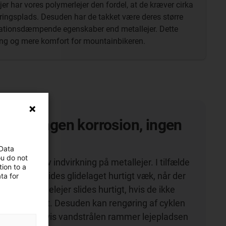
r har vores polymerlejer den fordel, at de kræver cirka
ringsplads. Desuden har de takket være deres større
ibrationsdæmpende egenskaber end metallejer. Dette
ing og mere komfort for mountainbikeren.
ring, ingen korrosion, ingen
ldelse
 Data
ou do not
r en negativ indvirkning på metallejer. I tilfælde
ion to a
glidelejer slides glidelaget hurtigt væk, når der
ta for
d. Metalrullelejer slides hurtigt, hvis de ikke
regelmæssigt. Desuden kan rengøring af cyklen
m for dem, hvis vandstrålen rammer lejepladsen