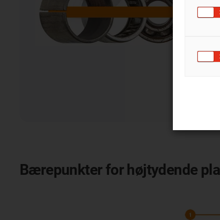
Bærepunkter for højtydende plas