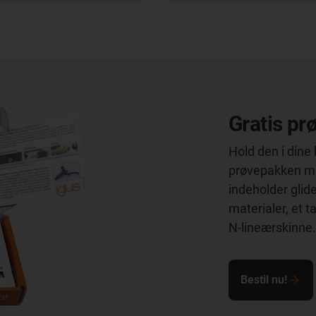
Gratis pr
Hold den i dine
prøvepakken med
indeholder glidel
materialer, et t
N-lineærskinne.
Bestil nu!