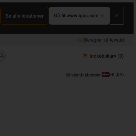
Gå til www.igus.com
Se alle lokationer
Beregner af levetid
Indkøbskurv
(0)
DK
(
DA
)
Min kontaktperson