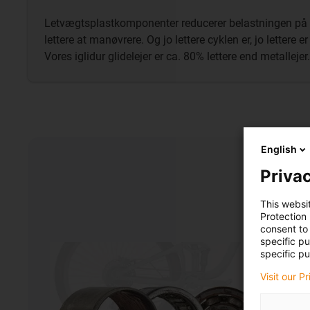
Letvægtsplastkomponenter reducerer belastningen på s
lettere at manøvrere. Og jo lettere cyklen er, jo lettere e
Vores iglidur glidelejer er ca. 80% lettere end metallejer.
English
Privac
This websi
Protection
consent to 
specific p
specific pu
Visit our P