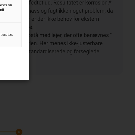
yk og skyller fedtet ud. Resultatet er korrosion.*
ences on
all
elejer udgør snavs og fugt ikke noget problem, da
remidler. Her er der ikke behov for ekstern
edligeholdelse.
 kan også opstå med lejer, der ofte benævnes "
websites
" i cykelindustrien. Her menes ikke-justerbare
lejer, der er standardiserede og forseglede.