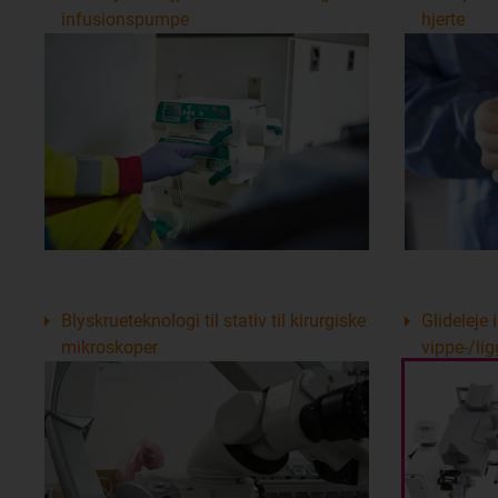
infusionspumpe
hjerte
Blyskrueteknologi til stativ til kirurgiske
Glideleje 
mikroskoper
vippe-/li