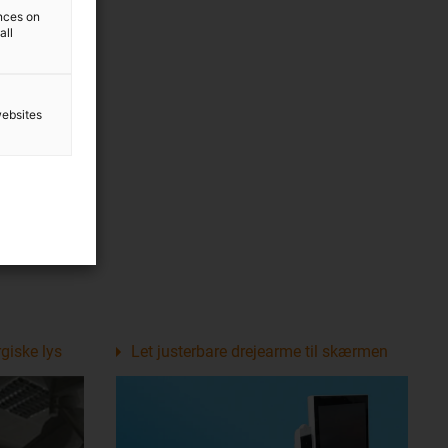
ences on
all
websites
rgiske lys
Let justerbare drejearme til skærmen