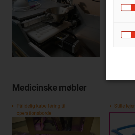
Medicinske møbler
Pålidelig kabelføring til
Stille lej
operationsborde