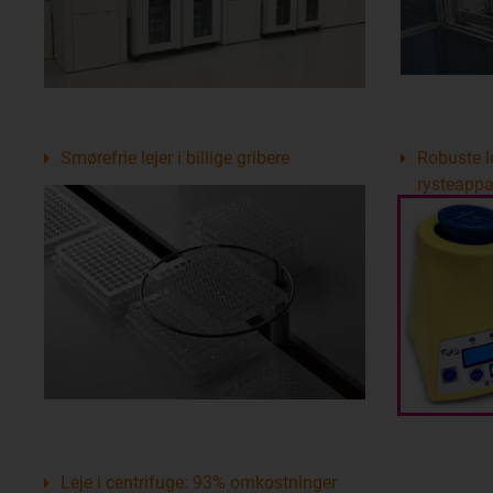
Smørefrie lejer i billige gribere
Robuste le
rysteappa
Leje i centrifuge: 93% omkostninger