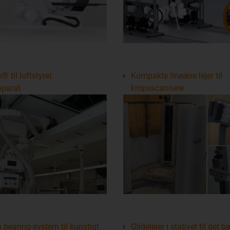
® til loftstyret
Kompakte lineære lejer til
pparat
kropsscannere
 bearing-system til kunstigt
Glidelejer i stativet til det 