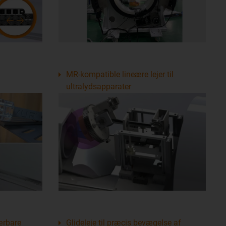
MR-kompatible lineære lejer til
ultralydsapparater
bærbare
Glideleje til præcis bevægelse af