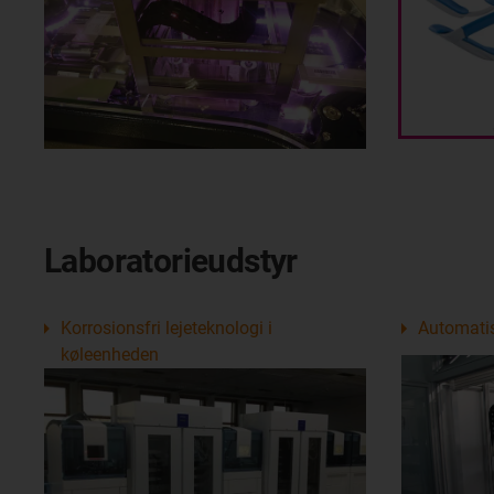
Laboratorieudstyr
Korrosionsfri lejeteknologi i
Automatis
køleenheden