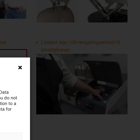
ker
Lineært leje i UV-rengøringsenhed til
smartphones
 Data
ou do not
ion to a
ta for