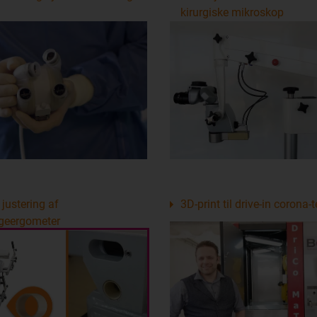
kirurgiske mikroskop
i justering af
3D-print til drive-in corona-
ggeergometer