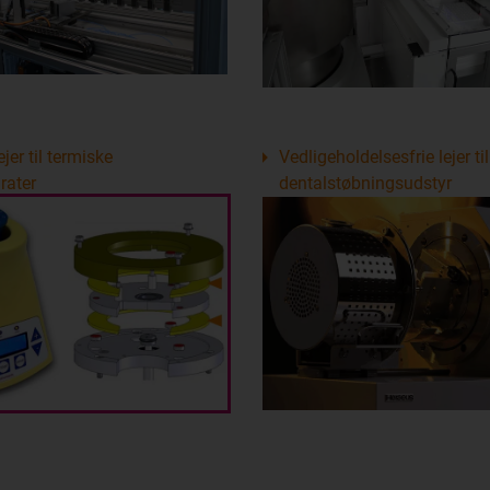
jer til termiske
Vedligeholdelsesfrie lejer til
rater
dentalstøbningsudstyr