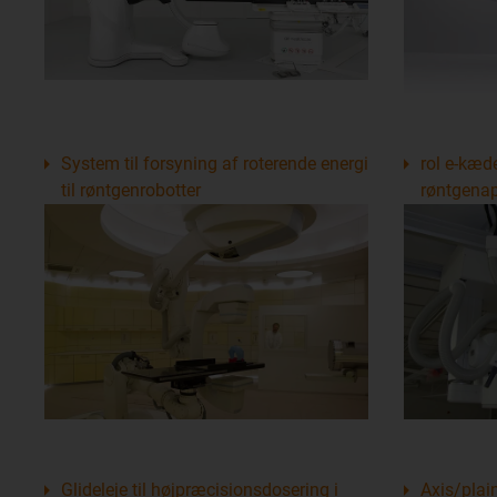
System til forsyning af roterende energi
rol e-kæde
til røntgenrobotter
røntgena
Glideleje til højpræcisionsdosering i
Axis/plain