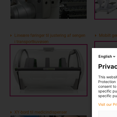
Lineære føringer til justering af sengen
Mobilt ge
i transportkuvøsen
English
Privac
This websi
Protection
consent to 
specific p
specific pu
Visit our P
XY-bord til medicindispenser