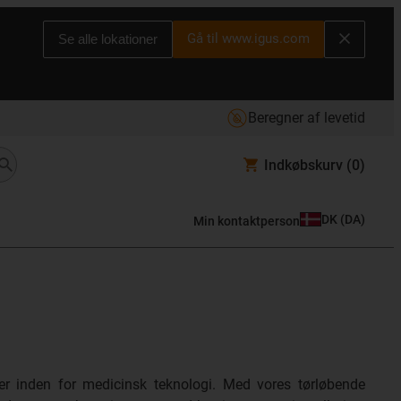
Gå til www.igus.com
Se alle lokationer
Beregner af levetid
Indkøbskurv
(0)
DK
(
DA
)
Min kontaktperson
er inden for medicinsk teknologi. Med vores tørløbende